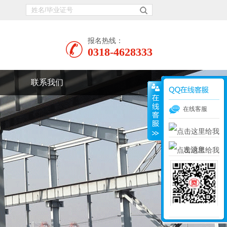
报名热线：
0318-4628333
联系我们
在线客服