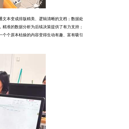
通文本变成排版精美、逻辑清晰的文档；数据处
，精准的数据分析为后续决策提供了有力支持；
一个个原本枯燥的内容变得生动有趣、富有吸引