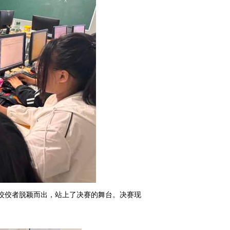
佼佼者脱颖而出，站上了决赛的舞台。决赛现