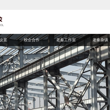
设置
校企合作
老秦工作室
老秦杂谈