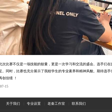
此次比赛不仅是一场技能的较量，更是一次学习和交流的盛会。选手们在
足。同时，比赛也充分展示了我校学生的专业素养和精神风貌。期待选手
再创佳绩 ！
07-15
关于我们
|
专业设置
|
老秦工作室
|
联系我们