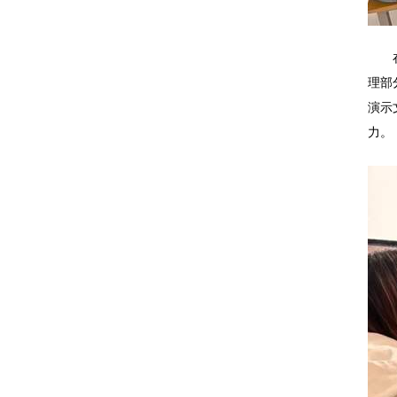
理部
演示
力。