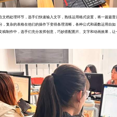
在文档处理环节，选手们快速输入文字，熟练运用格式设置，将一篇篇普
分，复杂的表格在他们的操作下变得条理清晰，各种公式和函数运用自如
文稿制作中，选手们充分发挥创意，巧妙搭配图片、文字和动画效果，让