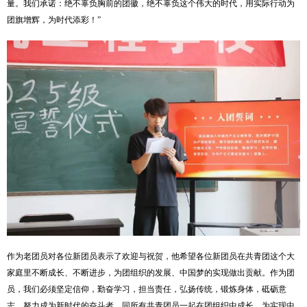
量。我们承诺：绝不辜负胸前的团徽，绝不辜负这个伟大的时代，用实际行动为
团旗增辉，为时代添彩！”
作为老团员对各位新团员表示了欢迎与祝贺，他希望各位新团员在共青团这个大
家庭里不断成长、不断进步，为团组织的发展、中国梦的实现做出贡献。作为团
员，我们必须坚定信仰，勤奋学习，担当责任，弘扬传统，锻炼身体，砥砺意
志，努力成为新时代的奋斗者，同所有共青团员一起在团组织中成长，为实现中